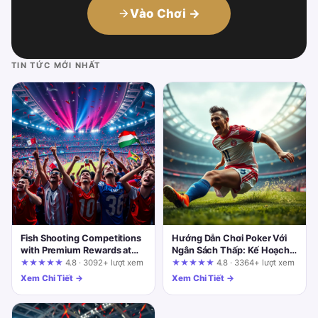
Vào Chơi →
TIN TỨC MỚI NHẤT
Fish Shooting Competitions
Hướng Dẫn Chơi Poker Với
with Premium Rewards at
Ngân Sách Thấp: Kế Hoạch
mm88.observer: A Long-
Chi Tiết Cho Người Mới
★★★★★
4.8 · 3092+ lượt xem
★★★★★
4.8 · 3364+ lượt xem
Term Player's Practical
Xem Chi Tiết →
Xem Chi Tiết →
Review