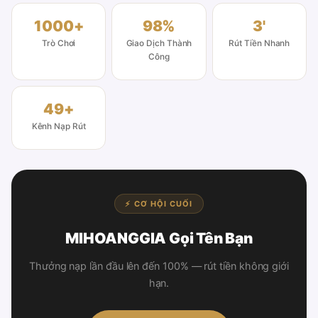
1000+
98%
3'
Trò Chơi
Giao Dịch Thành
Rút Tiền Nhanh
Công
49+
Kênh Nạp Rút
⚡ CƠ HỘI CUỐI
MIHOANGGIA Gọi Tên Bạn
Thưởng nạp lần đầu lên đến 100% — rút tiền không giới
hạn.