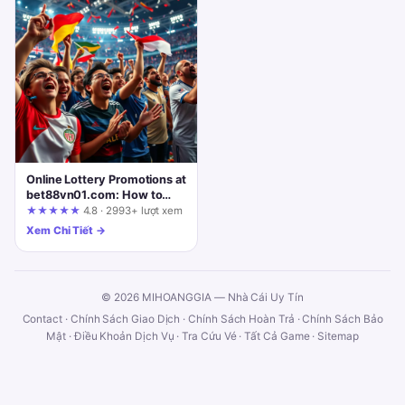
Online Lottery Promotions at
bet88vn01.com: How to
Separate Real Value from
★★★★★
4.8 · 2993+ lượt xem
the Fine Print
Xem Chi Tiết →
© 2026 MIHOANGGIA — Nhà Cái Uy Tín
Contact
·
Chính Sách Giao Dịch
·
Chính Sách Hoàn Trả
·
Chính Sách Bảo
Mật
·
Điều Khoản Dịch Vụ
·
Tra Cứu Vé
·
Tất Cả Game
·
Sitemap