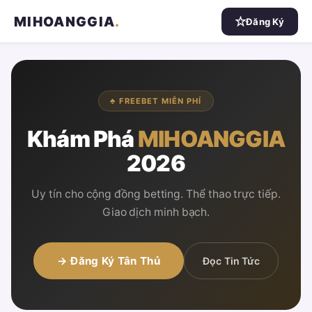
MIHOANGGIA
.
Đăng Ký
♣ FREEBET MIỄN PHÍ
Khám Phá
MIHOANGGIA
2026
Uy tín cho cộng đồng betting. Thể thao trực tiếp.
Giao dịch minh bạch.
→ Đăng Ký Tân Thủ
Đọc Tin Tức