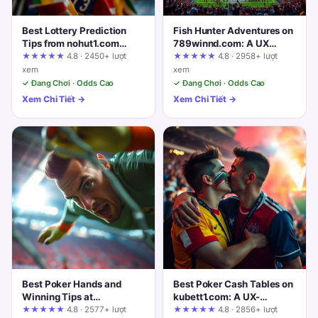
Best Lottery Prediction
Fish Hunter Adventures on
Tips from nohut1.com
789winnd.com: A UX
Experts
Analysis of Who It Works
★★★★★
4.8 · 2450+ lượt
★★★★★
4.8 · 2958+ lượt
For and Who Should Walk
xem
xem
Away
✓ Đang Chơi · Odds Cao
✓ Đang Chơi · Odds Cao
Xem Chi Tiết →
Xem Chi Tiết →
Best Poker Hands and
Best Poker Cash Tables on
Winning Tips at
kubett1.com: A UX-
79kingnd.com:
Focused Review of
★★★★★
4.8 · 2577+ lượt
★★★★★
4.8 · 2856+ lượt