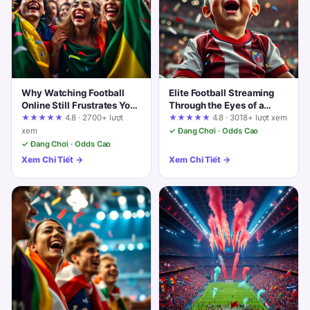
Why Watching Football
Elite Football Streaming
Online Still Frustrates You
Through the Eyes of a
– And How tt88tt88.com
Long-Time User: A Walk-
★★★★★
4.8 · 2700+ lượt
★★★★★
4.8 · 3018+ lượt xem
Changes That
Through from First Click to
xem
✓ Đang Chơi · Odds Cao
Match Day
✓ Đang Chơi · Odds Cao
Xem Chi Tiết →
Xem Chi Tiết →