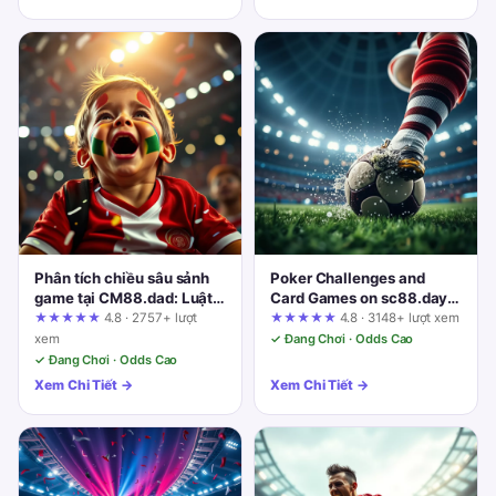
Phân tích chiều sâu sảnh
Poker Challenges and
game tại CM88.dad: Luật
Card Games on sc88.day:
chơi, xác suất và mức biến
What to Verify Before You
★★★★★
4.8 · 2757+ lượt
★★★★★
4.8 · 3148+ lượt xem
động
Trust the Hype
xem
✓ Đang Chơi · Odds Cao
✓ Đang Chơi · Odds Cao
Xem Chi Tiết →
Xem Chi Tiết →