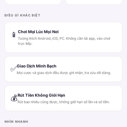
ĐIỀU GÌ KHÁC BIỆT
Chơi Mọi Lúc Mọi Nơi
📱
Tương thích Android, iOS, PC. Không cần tải app, vào chơi
trực tiếp.
Giao Dịch Minh Bạch
✅
Mọi cược và giao dịch đều được ghi nhận, tra cứu dễ dàng.
Rút Tiền Không Giới Hạn
💰
Rút bao nhiêu cũng được, không giới hạn số lần và số tiền.
NHÌN NHANH