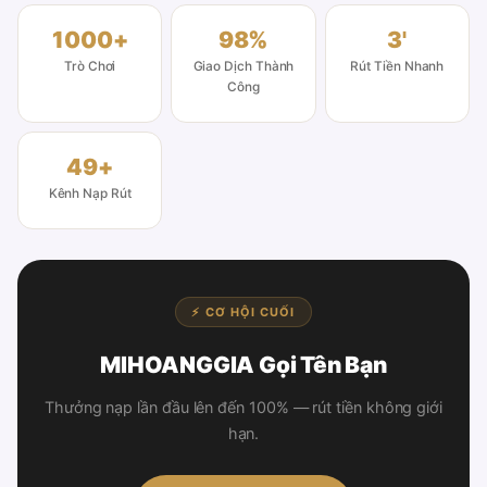
1000+
98%
3'
Trò Chơi
Giao Dịch Thành
Rút Tiền Nhanh
Công
49+
Kênh Nạp Rút
⚡ CƠ HỘI CUỐI
MIHOANGGIA Gọi Tên Bạn
Thưởng nạp lần đầu lên đến 100% — rút tiền không giới
hạn.