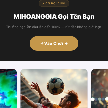
⚡ CƠ HỘI CUỐI
MIHOANGGIA Gọi Tên Bạn
Thưởng nạp lần đầu lên đến 100% — rút tiền không giới hạn.
Vào Chơi →