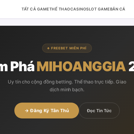
TẤT CẢ GAME
THỂ THAO
CASINO
SLOT GAME
BẮN CÁ
♣ FREEBET MIỄN PHÍ
m Phá
MIHOANGGIA
Uy tín cho cộng đồng betting. Thể thao trực tiếp. Giao
dịch minh bạch.
→ Đăng Ký Tân Thủ
Đọc Tin Tức