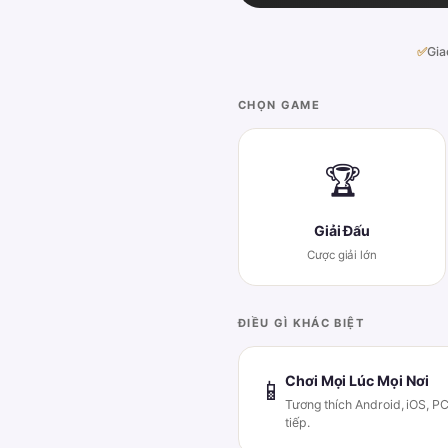
✅
Gia
CHỌN GAME
🏆
Giải Đấu
Cược giải lớn
ĐIỀU GÌ KHÁC BIỆT
Chơi Mọi Lúc Mọi Nơi
📱
Tương thích Android, iOS, PC
tiếp.