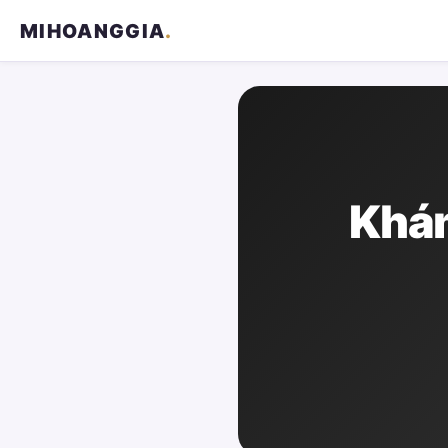
MIHOANGGIA
.
Khá