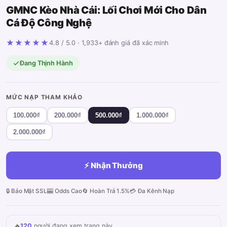
GMNC Kèo Nhà Cái: Lối Chơi Mới Cho Dân
Cá Độ Công Nghệ
★★★★★
4.8 / 5.0 · 1,933+ đánh giá đã xác minh
Đang Thịnh Hành
MỨC NẠP THAM KHẢO
100.000₫
200.000₫
500.000₫
1.000.000₫
2.000.000₫
⚡ Nhận Thưởng
🔒 Bảo Mật SSL
🎰 Odds Cao
🔄 Hoàn Trả 1.5%
💳 Đa Kênh Nạp
🔥
120
người đang xem trang này