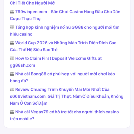
Chi Tiết Cho Người Mới
🎰
789winpen.com – Sân Chơi Casino Hàng Đầu Cho Dân
Cược Thực Thụ
🎰
Tổng hợp kinh nghiệm nổ hũ GG88 cho người mới tìm
hiểu casino
🎰
World Cup 2026 và Những Màn Trình Diễn Đỉnh Cao
Của Thế Hệ Siêu Sao Trẻ
🎰
How to Claim First Deposit Welcome Gifts at
gg88sh.com
🎰
Nhà cái Bong88 có phù hợp với người mới chơi kèo
bóng đá?
🎰
Review Chương Trình Khuyến Mãi Mới Nhất Của
s666vietnam.com: Giá Trị Thực Nằm Ở Điều Khoản, Không
Nằm Ở Con Số Đậm
🎰
Nhà cái Vegas79 có hỗ trợ tốt cho người thích casino
trên mobile?