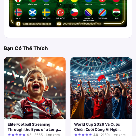
Bạn Có Thể Thích
Elite Football Streaming
World Cup 2026 Và Cuộc
Through the Eyes of a Long-
Chiến Cuối Cùng Vì Ngôi
Time User: A Walk-Through
Vương: Ai Sẽ Ngự Trị?
★★★★★
4.8 · 2665+ lượt xem
★★★★★
4.8 · 2130+ lượt xem