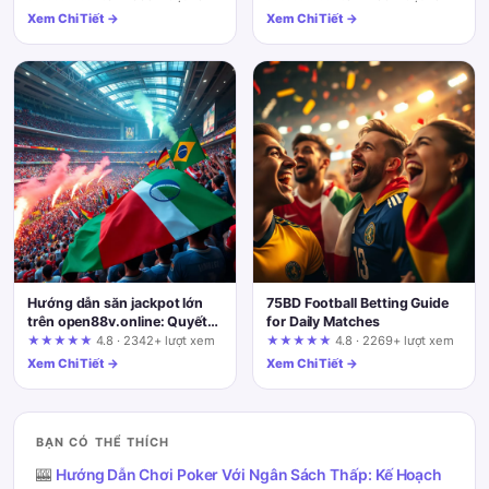
from First Click to Match Day
Xem Chi Tiết →
Xem Chi Tiết →
Hướng dẫn săn jackpot lớn
75BD Football Betting Guide
trên open88v.online: Quyết
for Daily Matches
định theo từng tình huống
★★★★★
4.8 · 2342+ lượt xem
★★★★★
4.8 · 2269+ lượt xem
thực tế
Xem Chi Tiết →
Xem Chi Tiết →
BẠN CÓ THỂ THÍCH
🎰
Hướng Dẫn Chơi Poker Với Ngân Sách Thấp: Kế Hoạch