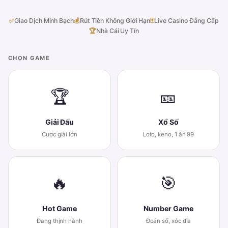
✅
Giao Dịch Minh Bạch
💰
Rút Tiền Không Giới Hạn
🃏
Live Casino Đẳng Cấp
🏆
Nhà Cái Uy Tín
CHỌN GAME
🏆
🎫
Giải Đấu
Xổ Số
Cược giải lớn
Loto, keno, 1 ăn 99
🔥
🎯
Hot Game
Number Game
Đang thịnh hành
Đoán số, xóc đĩa