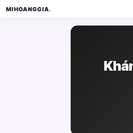
MIHOANGGIA
.
Khá