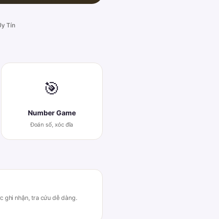
Uy Tín
🎯
Number Game
Đoán số, xóc đĩa
c ghi nhận, tra cứu dễ dàng.