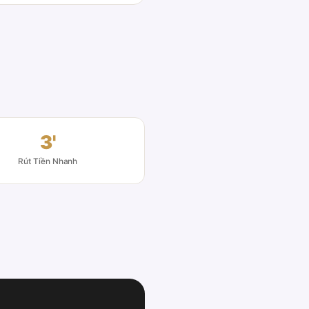
3'
Rút Tiền Nhanh