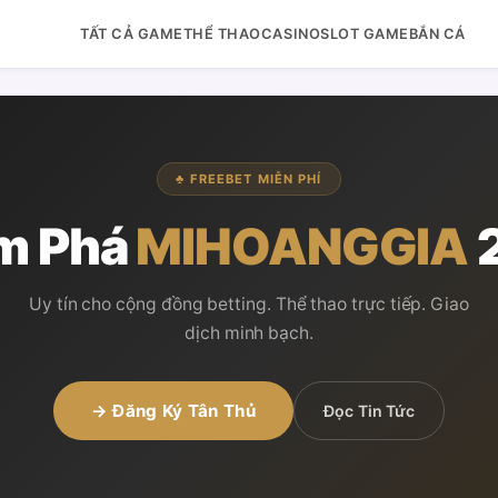
TẤT CẢ GAME
THỂ THAO
CASINO
SLOT GAME
BẮN CÁ
♣ FREEBET MIỄN PHÍ
m Phá
MIHOANGGIA
Uy tín cho cộng đồng betting. Thể thao trực tiếp. Giao
dịch minh bạch.
→ Đăng Ký Tân Thủ
Đọc Tin Tức