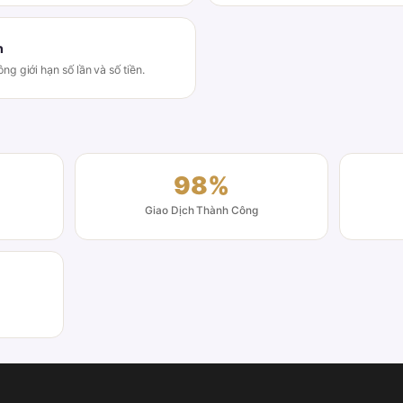
n
g giới hạn số lần và số tiền.
98%
Giao Dịch Thành Công