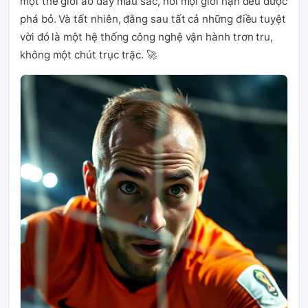
một thế giới ảo đầy màu sắc, nơi mọi giới hạn đều được
phá bỏ. Và tất nhiên, đằng sau tất cả những điều tuyệt
vời đó là một hệ thống công nghệ vận hành trơn tru,
không một chút trục trặc. 🚀