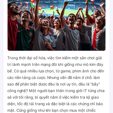
Trong thời đại số hóa, việc tìm kiếm một sân chơi giải
trí lành mạnh trên mạng đôi khi giống như mò kim đáy
bể. Có quá nhiều lựa chọn, từ game, phim ảnh cho đến
các nền tảng cá cược. Nhưng vấn đề nằm ở chỗ: làm
sao để phân biệt được đâu là nơi uy tín, đâu là “bẫy”
công nghệ? Một người bạn thân trong giới IT từng chia
sẻ với tôi rằng, bí quyết nằm ở việc kiểm tra kỹ giao
diện, tốc độ tải trang và đặc biệt là các chứng chỉ bảo
mật. Cũng giống như khi bạn chọn mua một chiếc