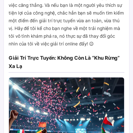
việc căng thẳng. Và nếu bạn là một người yêu thích sự
tiện lợi của công nghệ, chắc hẳn bạn sẽ muốn tìm kiếm
một điểm đến giải trí trực tuyến vừa an toàn, vừa thú
vị. Hãy để tôi kể cho bạn nghe về một trải nghiệm mà
tôi vô tình khám phá ra, nó thực sự đã thay đổi góc
nhìn của tôi về việc giải trí online đấy! 😉
Giải Trí Trực Tuyến: Không Còn Là “Khu Rừng”
Xa Lạ