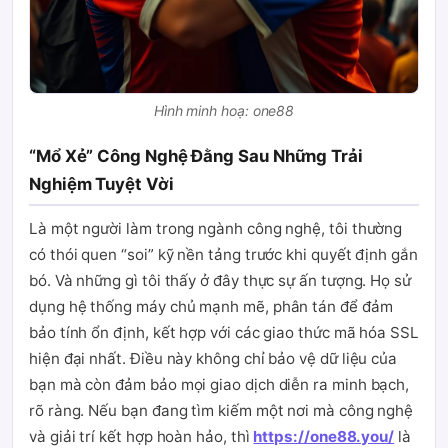
Hình minh hoạ: one88
“Mổ Xẻ” Công Nghệ Đằng Sau Những Trải
Nghiệm Tuyệt Vời
Là một người làm trong ngành công nghệ, tôi thường
có thói quen “soi” kỹ nền tảng trước khi quyết định gắn
bó. Và những gì tôi thấy ở đây thực sự ấn tượng. Họ sử
dụng hệ thống máy chủ mạnh mẽ, phân tán để đảm
bảo tính ổn định, kết hợp với các giao thức mã hóa SSL
hiện đại nhất. Điều này không chỉ bảo vệ dữ liệu của
bạn mà còn đảm bảo mọi giao dịch diễn ra minh bạch,
rõ ràng. Nếu bạn đang tìm kiếm một nơi mà công nghệ
và giải trí kết hợp hoàn hảo, thì
https://one88.you/
là