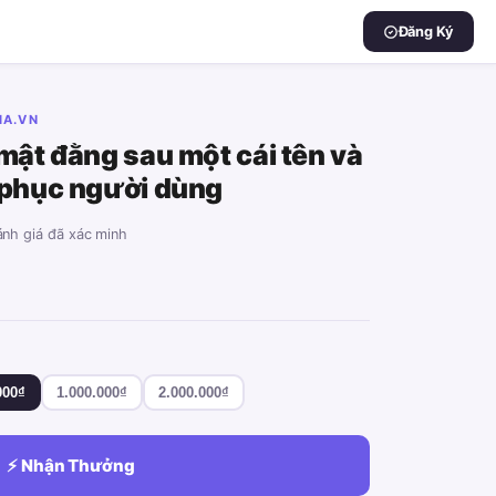
Đăng Ký
IA.VN
 mật đằng sau một cái tên và
 phục người dùng
đánh giá đã xác minh
000₫
1.000.000₫
2.000.000₫
⚡ Nhận Thưởng