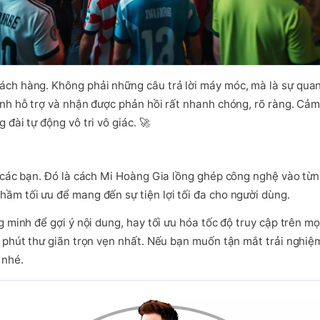
ch hàng. Không phải những câu trả lời máy móc, mà là sự quan 
ênh hỗ trợ và nhận được phản hồi rất nhanh chóng, rõ ràng. Cả
đài tự động vô tri vô giác. 🚀
 các bạn. Đó là cách Mi Hoàng Gia lồng ghép công nghệ vào từn
ầm tối ưu để mang đến sự tiện lợi tối đa cho người dùng.
 minh để gợi ý nội dung, hay tối ưu hóa tốc độ truy cập trên m
 phút thư giãn trọn vẹn nhất. Nếu bạn muốn tận mắt trải nghiệ
 nhé.