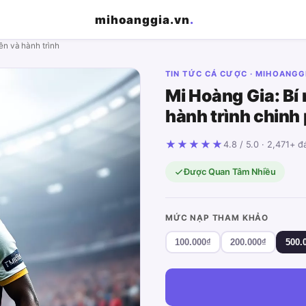
mihoanggia.vn
.
ên và hành trình
TIN TỨC CÁ CƯỢC · MIHOANGG
Mi Hoàng Gia: Bí
hành trình chinh
★★★★★
4.8 / 5.0 · 2,471+ 
Được Quan Tâm Nhiều
MỨC NẠP THAM KHẢO
100.000₫
200.000₫
500.