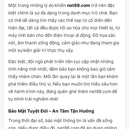
Một trong những lý do khiến
net88.com
trở nên đặc
biệt chính là sự đa dạng trong danh mục trò chơi. Bạn
có thể dễ dàng tìm thấy các thể loại từ cổ điển đến
hiện đại, tất cả đều được tối ưu hóa cho mọi thiết bị, từ
máy tính bàn cho đến điện thoại di động. Đồ họa sắc
nét, âm thanh sống động, cảm giác như đang tham gia
một sự kiện giải trí thực thụ vậy.
Đặc biệt, đội ngũ phát triển liên tục cập nhật những
tính năng mới nhất, đảm bảo bạn không bao giờ cảm
thấy nhàm chán. Mỗi lần quay lại là một lần bạn khám
phá thêm điều thú vị. Nếu bạn muốn tìm hiểu sâu hơn
về hành trình này, đừng quên ghé thăm net88.com để
tự mình trải nghiệm nhé!
Bảo Mật Tuyệt Đối – An Tâm Tận Hưởng
Trong thời đại số, bảo mật thông tin là vấn đề sống
còn. Hiểu được điều đó, net88.com đã áp dụng những