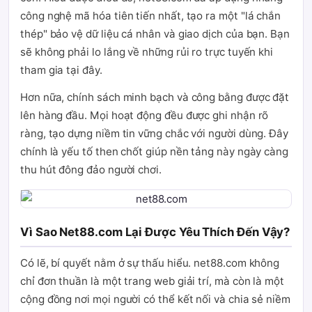
công nghệ mã hóa tiên tiến nhất, tạo ra một "lá chắn
thép" bảo vệ dữ liệu cá nhân và giao dịch của bạn. Bạn
sẽ không phải lo lắng về những rủi ro trực tuyến khi
tham gia tại đây.
Hơn nữa, chính sách minh bạch và công bằng được đặt
lên hàng đầu. Mọi hoạt động đều được ghi nhận rõ
ràng, tạo dựng niềm tin vững chắc với người dùng. Đây
chính là yếu tố then chốt giúp nền tảng này ngày càng
thu hút đông đảo người chơi.
Vì Sao Net88.com Lại Được Yêu Thích Đến Vậy?
Có lẽ, bí quyết nằm ở sự thấu hiểu. net88.com không
chỉ đơn thuần là một trang web giải trí, mà còn là một
cộng đồng nơi mọi người có thể kết nối và chia sẻ niềm