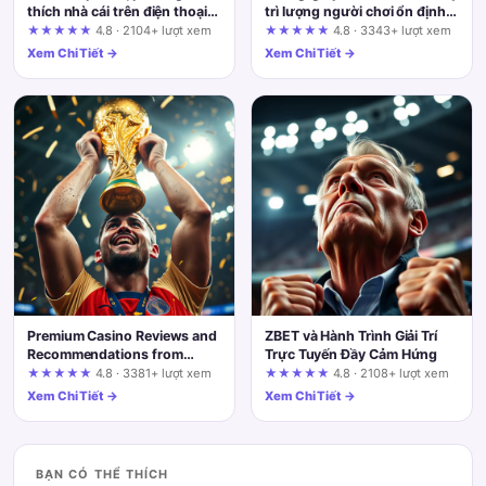
thích nhà cái trên điện thoại
trì lượng người chơi ổn định
không?
hiện nay?
★★★★★
4.8 · 2104+ lượt xem
★★★★★
4.8 · 3343+ lượt xem
Xem Chi Tiết →
Xem Chi Tiết →
Premium Casino Reviews and
ZBET và Hành Trình Giải Trí
Recommendations from
Trực Tuyến Đầy Cảm Hứng
tentringer.co.uk: Who Should
★★★★★
4.8 · 3381+ lượt xem
★★★★★
4.8 · 2108+ lượt xem
Play and Who Should Walk
Xem Chi Tiết →
Xem Chi Tiết →
Away
BẠN CÓ THỂ THÍCH