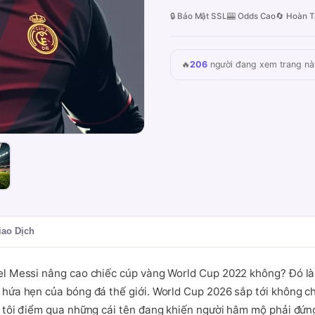
🔒 Bảo Mật SSL
🎰 Odds Cao
🔄 Hoàn T
🔥
206
người đang xem trang nà
iao Dịch
el Messi nâng cao chiếc cúp vàng World Cup 2022 không? Đó là
hứa hẹn của bóng đá thế giới. World Cup 2026 sắp tới không chỉ
g tôi điểm qua những cái tên đang khiến người hâm mộ phải đứn