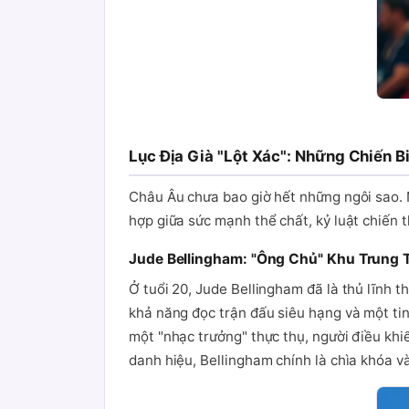
Lục Địa Già "Lột Xác": Những Chiến 
Châu Âu chưa bao giờ hết những ngôi sao. 
hợp giữa sức mạnh thể chất, kỷ luật chiến 
Jude Bellingham: "Ông Chủ" Khu Trung 
Ở tuổi 20, Jude Bellingham đã là thủ lĩnh t
khả năng đọc trận đấu siêu hạng và một tin
một "nhạc trưởng" thực thụ, người điều kh
danh hiệu, Bellingham chính là chìa khóa v