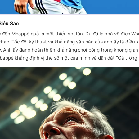
Siêu Sao
đến Mbappé quả là một thiếu sót lớn. Dù đã là nhà vô địch Wor
khao. Tốc độ, kỹ thuật và khả năng săn bàn của anh ấy là điều 
. Anh ấy đang hoàn thiện khả năng chơi bóng trong không gian 
Mbappé khẳng định vị thế số một của mình và dẫn dắt "Gà trống