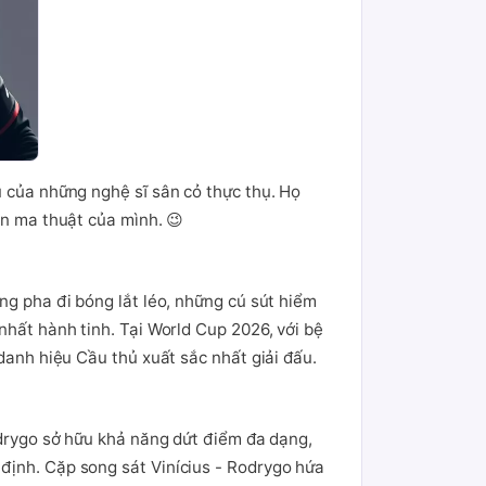
u của những nghệ sĩ sân cỏ thực thụ. Họ
ân ma thuật của mình. 😉
ng pha đi bóng lắt léo, những cú sút hiểm
nhất hành tinh. Tại World Cup 2026, với bệ
danh hiệu Cầu thủ xuất sắc nhất giải đấu.
Rodrygo sở hữu khả năng dứt điểm đa dạng,
định. Cặp song sát Vinícius - Rodrygo hứa