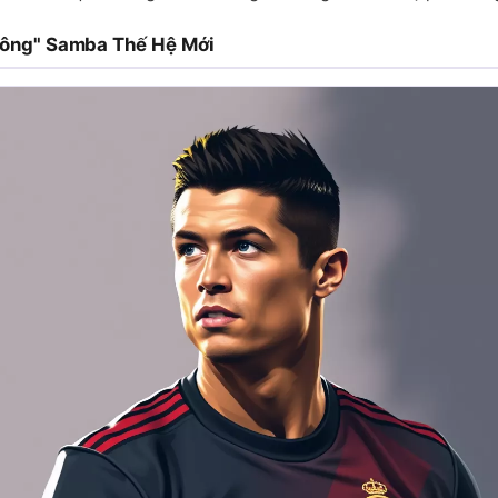
Công" Samba Thế Hệ Mới