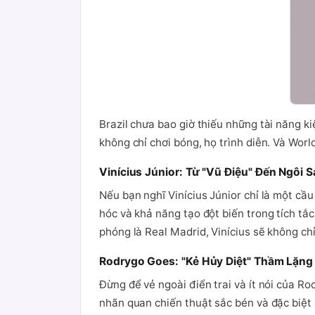
Brazil chưa bao giờ thiếu những tài năng k
không chỉ chơi bóng, họ trình diễn. Và Wor
Vinícius Júnior: Từ "Vũ Điệu" Đến Ngôi 
Nếu bạn nghĩ Vinícius Júnior chỉ là một cầ
hóc và khả năng tạo đột biến trong tích tắ
phóng là Real Madrid, Vinícius sẽ không chỉ
Rodrygo Goes: "Kẻ Hủy Diệt" Thầm Lặng
Đừng để vẻ ngoài điển trai và ít nói của R
nhãn quan chiến thuật sắc bén và đặc biệt