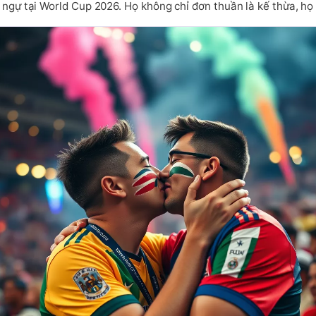
gự tại World Cup 2026. Họ không chỉ đơn thuần là kế thừa, họ 