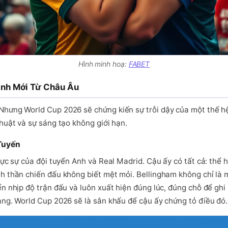
Hình minh hoạ:
FABET
Binh Mới Từ Châu Âu
Nhưng World Cup 2026 sẽ chứng kiến sự trỗi dậy của một thế hệ
thuật và sự sáng tạo không giới hạn.
Tuyến
hực sự của đội tuyển Anh và Real Madrid. Cậu ấy có tất cả: thể h
h thần chiến đấu không biết mệt mỏi. Bellingham không chỉ là m
iển nhịp độ trận đấu và luôn xuất hiện đúng lúc, đúng chỗ để g
àng. World Cup 2026 sẽ là sân khấu để cậu ấy chứng tỏ điều đó.