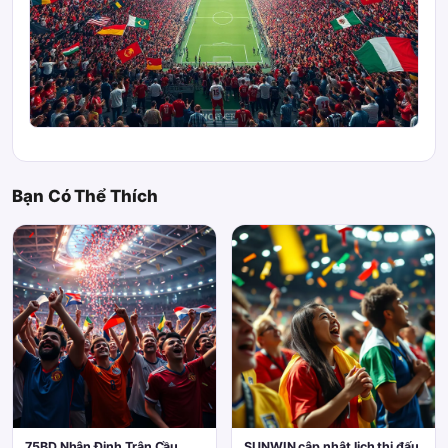
Bạn Có Thể Thích
75BD Nhận Định Trận Cầu
SUNWIN cập nhật lịch thi đấu