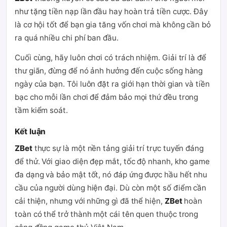
như tặng tiền nạp lần đầu hay hoàn trả tiền cược. Đây
là cơ hội tốt để bạn gia tăng vốn chơi mà không cần bỏ
ra quá nhiều chi phí ban đầu.
Cuối cùng, hãy luôn chơi có trách nhiệm. Giải trí là để
thư giãn, đừng để nó ảnh hưởng đến cuộc sống hàng
ngày của bạn. Tôi luôn đặt ra giới hạn thời gian và tiền
bạc cho mỗi lần chơi để đảm bảo mọi thứ đều trong
tầm kiểm soát.
Kết luận
ZBet
thực sự là một nền tảng giải trí trực tuyến đáng
để thử. Với giao diện đẹp mắt, tốc độ nhanh, kho game
đa dạng và bảo mật tốt, nó đáp ứng được hầu hết nhu
cầu của người dùng hiện đại. Dù còn một số điểm cần
cải thiện, nhưng với những gì đã thể hiện,
ZBet
hoàn
toàn có thể trở thành một cái tên quen thuộc trong