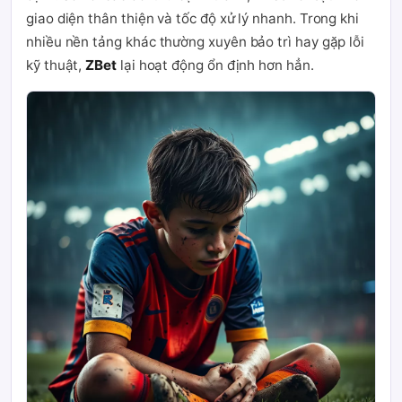
giao diện thân thiện và tốc độ xử lý nhanh. Trong khi
nhiều nền tảng khác thường xuyên bảo trì hay gặp lỗi
kỹ thuật,
ZBet
lại hoạt động ổn định hơn hẳn.