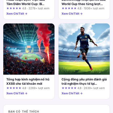
Tâm Điểm World Cup: Bí
World Cup theo từng lượt
Quyết Đọc Vị Các Ông Lớn
trận: Không bỏ lỡ pha bóng
★★★★★
4.8 · 3278+ lượt xem
★★★★★
4.8 · 1936+ lượt xem
nào!
Xem Chi Tiết →
Xem Chi Tiết →
Tổng hợp kinh nghiệm nổ hũ
Cộng đồng yêu phim đánh giá
XX88 cho tài khoản mới
trải nghiệm thực tế tại
PhimHayOK ra sao?
★★★★★
4.8 · 2269+ lượt xem
★★★★★
4.8 · 2639+ lượt xem
Xem Chi Tiết →
Xem Chi Tiết →
BẠN CÓ THỂ THÍCH