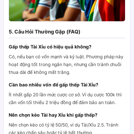
5. Câu Hỏi Thường Gặp (FAQ)
Gấp thếp Tài Xỉu có hiệu quả không?
Có, nếu bạn có vốn mạnh và kỷ luật. Phương pháp này
hoạt động tốt trong ngắn hạn, nhưng cần tránh chuỗi
thua dài để không mất trắng.
Cần bao nhiêu vốn để gấp thếp Tài Xỉu?
Ít nhất gấp 20 lần mức cược cơ sở. Ví dụ cược 100k thì
cần vốn tối thiểu 2 triệu đồng để đảm bảo an toàn.
Nên chọn kèo Tài hay Xỉu khi gấp thếp?
Nên chọn kèo có tỷ lệ 50/50, ví dụ Tài/Xỉu 2.5. Tránh
các kèo chấp sâu hoặc tỷ lệ bất thường.