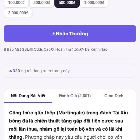
100.000₫
200.000₫
500.000₫
1.000.000₫
2.000.000₫
⚡ Nhận Thưởng
🔒 Bảo Mật SSL
🎰 Odds Cao
🔄 Hoàn Trả 1.5%
💳 Đa Kênh Nạp
🔥
329
người đang xem trang này
Nội Dung Bài Viết
Đánh Giá (2,601)
Giao Dịch
Công thức gấp thếp (Martingale) trong đánh Tài Xỉu
bóng đá là chiến thuật tăng gấp đôi tiền cược sau
mỗi lần thua, nhằm gỡ lại toàn bộ vốn và có lãi khi
thắng.
Phương pháp này yêu cầu người chơi có vốn