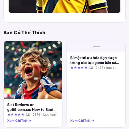
Bạn Có Thể Thích
—
Bí mật tối ưu hóa đạn dược
trong các tựa game bắn cá
online
★★★★★
4.8 · 2472+ lượt xem
Slot Reviews on
go99.com.se: How to Spot
Real Value in Promotions for
★★★★★
4.8 · 2574+ lượt xem
New, Regular, and Low-
Xem Chi Tiết →
Xem Chi Tiết →
Budget Players