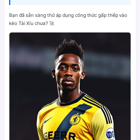
Bạn đã sẵn sàng thử áp dụng công thức gấp thếp vào
kèo Tài Xỉu chưa? 🚀