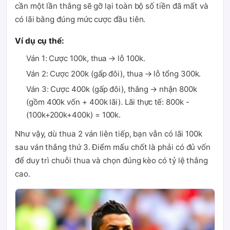
cần một lần thắng sẽ gỡ lại toàn bộ số tiền đã mất và
có lãi bằng đúng mức cược đầu tiên.
Ví dụ cụ thể:
Ván 1: Cược 100k, thua → lỗ 100k.
Ván 2: Cược 200k (gấp đôi), thua → lỗ tổng 300k.
Ván 3: Cược 400k (gấp đôi), thắng → nhận 800k
(gồm 400k vốn + 400k lãi). Lãi thực tế: 800k -
(100k+200k+400k) = 100k.
Như vậy, dù thua 2 ván liên tiếp, bạn vẫn có lãi 100k
sau ván thắng thứ 3. Điểm mấu chốt là phải có đủ vốn
để duy trì chuỗi thua và chọn đúng kèo có tỷ lệ thắng
cao.