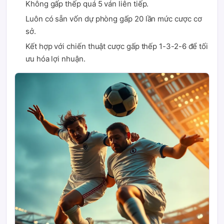
Không gấp thếp quá 5 ván liên tiếp.
Luôn có sẵn vốn dự phòng gấp 20 lần mức cược cơ
sở.
Kết hợp với chiến thuật cược gấp thếp 1-3-2-6 để tối
ưu hóa lợi nhuận.