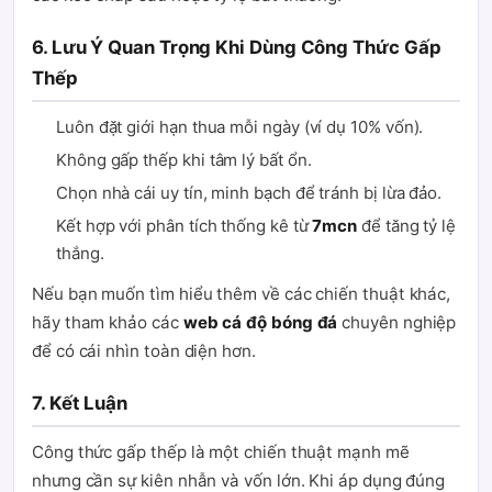
6. Lưu Ý Quan Trọng Khi Dùng Công Thức Gấp
Thếp
Luôn đặt giới hạn thua mỗi ngày (ví dụ 10% vốn).
Không gấp thếp khi tâm lý bất ổn.
Chọn nhà cái uy tín, minh bạch để tránh bị lừa đảo.
Kết hợp với phân tích thống kê từ
7mcn
để tăng tỷ lệ
thắng.
Nếu bạn muốn tìm hiểu thêm về các chiến thuật khác,
hãy tham khảo các
web cá độ bóng đá
chuyên nghiệp
để có cái nhìn toàn diện hơn.
7. Kết Luận
Công thức gấp thếp là một chiến thuật mạnh mẽ
nhưng cần sự kiên nhẫn và vốn lớn. Khi áp dụng đúng