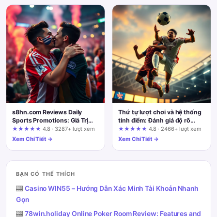
s8hn.com Reviews Daily
Thứ tự lượt chơi và hệ thống
Sports Promotions: Giá Trị
tính điểm: Đánh giá độ rõ
Thực Sau Điều Kiện Doanh
ràng khi tiếp cận qua
★★★★★
4.8 · 3287+ lượt xem
★★★★★
4.8 · 2466+ lượt xem
Thu
ao88y.top
Xem Chi Tiết →
Xem Chi Tiết →
BẠN CÓ THỂ THÍCH
🎰
Casino WIN55 – Hướng Dẫn Xác Minh Tài Khoản Nhanh
Gọn
🎰
78win.holiday Online Poker Room Review: Features and