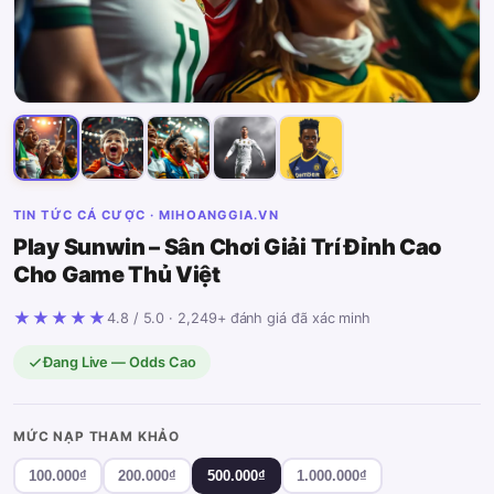
TIN TỨC CÁ CƯỢC · MIHOANGGIA.VN
Play Sunwin – Sân Chơi Giải Trí Đỉnh Cao
Cho Game Thủ Việt
★★★★★
4.8 / 5.0 · 2,249+ đánh giá đã xác minh
Đang Live — Odds Cao
MỨC NẠP THAM KHẢO
100.000₫
200.000₫
500.000₫
1.000.000₫