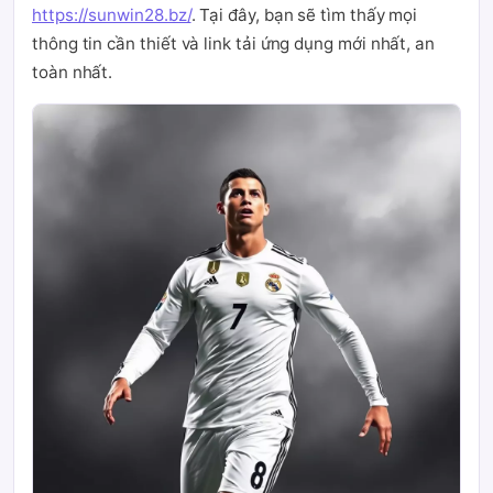
https://sunwin28.bz/
. Tại đây, bạn sẽ tìm thấy mọi
thông tin cần thiết và link tải ứng dụng mới nhất, an
toàn nhất.