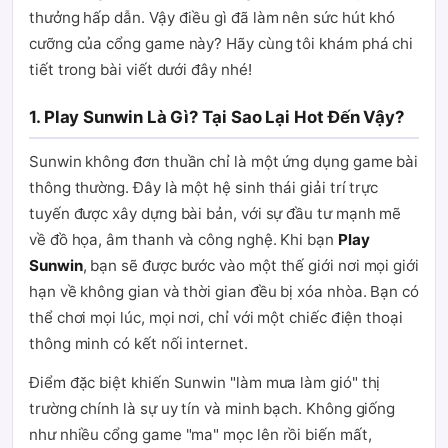
thưởng hấp dẫn. Vậy điều gì đã làm nên sức hút khó
cưỡng của cổng game này? Hãy cùng tôi khám phá chi
tiết trong bài viết dưới đây nhé!
1. Play Sunwin Là Gì? Tại Sao Lại Hot Đến Vậy?
Sunwin không đơn thuần chỉ là một ứng dụng game bài
thông thường. Đây là một hệ sinh thái giải trí trực
tuyến được xây dựng bài bản, với sự đầu tư mạnh mẽ
về đồ họa, âm thanh và công nghệ. Khi bạn
Play
Sunwin
, bạn sẽ được bước vào một thế giới nơi mọi giới
hạn về không gian và thời gian đều bị xóa nhòa. Bạn có
thể chơi mọi lúc, mọi nơi, chỉ với một chiếc điện thoại
thông minh có kết nối internet.
Điểm đặc biệt khiến Sunwin "làm mưa làm gió" thị
trường chính là sự uy tín và minh bạch. Không giống
như nhiều cổng game "ma" mọc lên rồi biến mất,