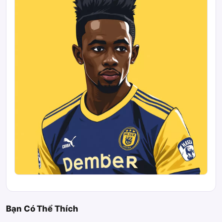
Bạn Có Thể Thích