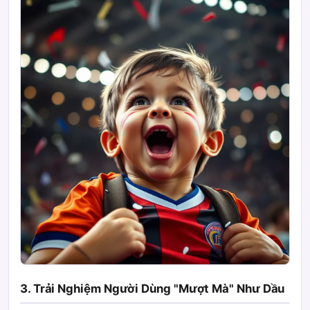
3. Trải Nghiệm Người Dùng "Mượt Mà" Như Dầu