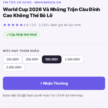
TIN TỨC CÁ CƯỢC · MIHOANGGIA.VN
World Cup 2026 Và Những Trận Cầu Đỉnh
Cao Không Thể Bỏ Lỡ
★★★★★
4.8 / 5.0 · 2,256+ đánh giá đã xác minh
Cập Nhật Mới Nhất
MỨC NẠP THAM KHẢO
100.000₫
200.000₫
500.000₫
1.000.000₫
2.000.000₫
⚡ Nhận Thưởng
🔒 Bảo Mật SSL
🎰 Odds Cao
🔄 Hoàn Trả 1.5%
💳 Đa Kênh Nạp