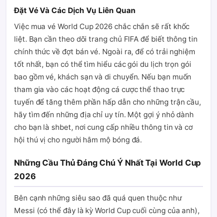
Đặt Vé Và Các Dịch Vụ Liên Quan
Việc mua vé World Cup 2026 chắc chắn sẽ rất khốc
liệt. Bạn cần theo dõi trang chủ FIFA để biết thông tin
chính thức về đợt bán vé. Ngoài ra, để có trải nghiệm
tốt nhất, bạn có thể tìm hiểu các gói du lịch trọn gói
bao gồm vé, khách sạn và di chuyển. Nếu bạn muốn
tham gia vào các hoạt động cá cược thể thao trực
tuyến để tăng thêm phần hấp dẫn cho những trận cầu,
hãy tìm đến những địa chỉ uy tín. Một gợi ý nhỏ dành
cho bạn là shbet, nơi cung cấp nhiều thông tin và cơ
hội thú vị cho người hâm mộ bóng đá.
Những Cầu Thủ Đáng Chú Ý Nhất Tại World Cup
2026
Bên cạnh những siêu sao đã quá quen thuộc như
Messi (có thể đây là kỳ World Cup cuối cùng của anh),