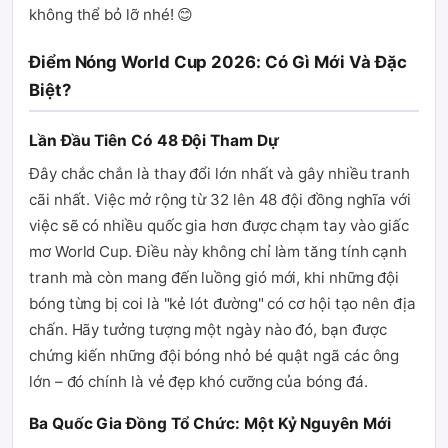
không thể bỏ lỡ nhé! 😊
Điểm Nóng World Cup 2026: Có Gì Mới Và Đặc
Biệt?
Lần Đầu Tiên Có 48 Đội Tham Dự
Đây chắc chắn là thay đổi lớn nhất và gây nhiều tranh
cãi nhất. Việc mở rộng từ 32 lên 48 đội đồng nghĩa với
việc sẽ có nhiều quốc gia hơn được chạm tay vào giấc
mơ World Cup. Điều này không chỉ làm tăng tính cạnh
tranh mà còn mang đến luồng gió mới, khi những đội
bóng từng bị coi là "kẻ lót đường" có cơ hội tạo nên địa
chấn. Hãy tưởng tượng một ngày nào đó, bạn được
chứng kiến những đội bóng nhỏ bé quật ngã các ông
lớn – đó chính là vẻ đẹp khó cưỡng của bóng đá.
Ba Quốc Gia Đồng Tổ Chức: Một Kỷ Nguyên Mới