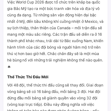
Việc World Cup 2026 được tổ chức trên khắp ba quốc
gia Bắc Mỹ tạo ra một bức tranh văn hóa và địa lý vô
cùng đa dạng. Từ những sân vận động hiện đại bậc
nhất ở Mỹ, đến bầu không khí cuồng nhiệt ở Mexico, và
sự lịch thiệp, thân thiện của Canada – mỗi trận đấu sẽ
mang một màu sắc riêng. Các trận đấu sẽ diễn ra ở 16
thành phố khác nhau, trải dài từ Bắc xuống Nam, khiến
hành trình của các đội bóng và người hâm mộ trở nên
thú vị hơn bao giờ hết. Chắc chắn đây sẽ là một mùa
hè bùng nổ với những trải nghiệm không thể nào quên.
🔥
Thể Thức Thi Đấu Mới
Với 48 đội, thể thức thi đấu cũng sẽ thay đổi. Giai đoạn
vòng bảng sẽ có 16 bảng đấu, mỗi bảng 3 đội. Hai đội
đứng đầu mỗi bảng sẽ giành quyền vào vòng 32 đội
(vòng loại trực tiếp). Điều này đồng nghĩa với việc
không có trận hòa nào được phép ở vòng bảng – nếu