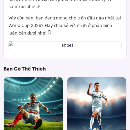
cảm xúc nhé! 🎉
Vậy còn bạn, bạn đang mong chờ trận đấu nào nhất tại
World Cup 2026? Hãy chia sẻ với mình ở phần bình
luận bên dưới nhé! 👇
Bạn Có Thể Thích