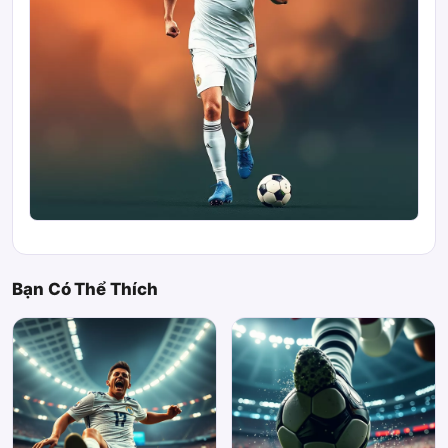
Bạn Có Thể Thích