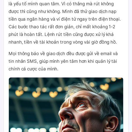
là yếu tố mình quan tâm. Vì có thắng mà rút không
được thì cũng như không. Mình đã thử giao dịch nạp
tiền qua ngân hàng và ví điện tử ngay trên điện thoại.
Các bước thao tác rất đơn giản, chỉ mất khoảng 1-2
phút là hoàn tất. Lệnh rút tiền cũng được xử lý khá
nhanh, tiền về tài khoản trong vòng vài giờ đồng hồ.
Mọi thông báo về giao dịch đều được gửi về email và
tin nhắn SMS, giúp mình yên tâm hơn khi quản lý tài
chính cá cược của mình.